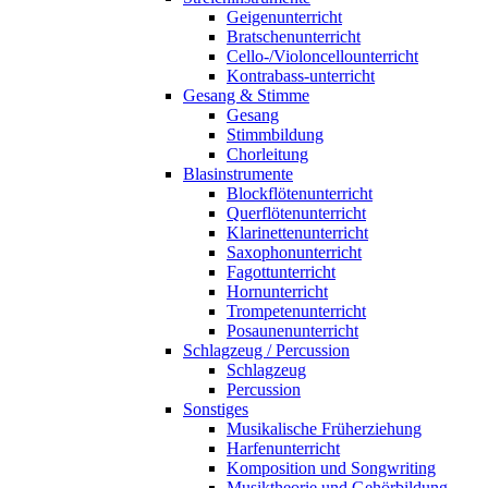
Geigenunterricht
Bratschenunterricht
Cello-/Violoncellounterricht
Kontrabass-unterricht
Gesang & Stimme
Gesang
Stimmbildung
Chorleitung
Blasinstrumente
Blockflötenunterricht
Querflötenunterricht
Klarinettenunterricht
Saxophonunterricht
Fagottunterricht
Hornunterricht
Trompetenunterricht
Posaunenunterricht
Schlagzeug / Percussion
Schlagzeug
Percussion
Sonstiges
Musikalische Früherziehung
Harfenunterricht
Komposition und Songwriting
Musiktheorie und Gehörbildung