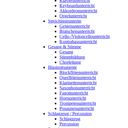
Klavierunterricht
Keyboardunterricht
Akkordeonunterricht
Orgelunterricht
Streichinstrumente
Geigenunterricht
Bratschenunterricht
Cello-/Violoncellounterricht
Kontrabassunterricht
Gesang & Stimme
Gesang
Stimmbildung
Chorleitung
Blasinstrumente
Blockflötenunterricht
Querflötenunterricht
Klarinettenunterricht
Saxophonunterricht
Fagottunterricht
Hornunterricht
Trompetenunterricht
Posaunenunterricht
Schlagzeug / Percussion
Schlagzeug
Percussion