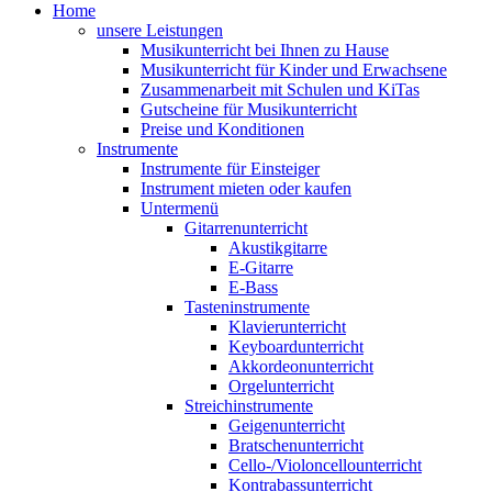
Home
unsere Leistungen
Musikunterricht bei Ihnen zu Hause
Musikunterricht für Kinder und Erwachsene
Zusammenarbeit mit Schulen und KiTas
Gutscheine für Musikunterricht
Preise und Konditionen
Instrumente
Instrumente für Einsteiger
Instrument mieten oder kaufen
Untermenü
Gitarrenunterricht
Akustikgitarre
E-Gitarre
E-Bass
Tasteninstrumente
Klavierunterricht
Keyboardunterricht
Akkordeonunterricht
Orgelunterricht
Streichinstrumente
Geigenunterricht
Bratschenunterricht
Cello-/Violoncellounterricht
Kontrabassunterricht