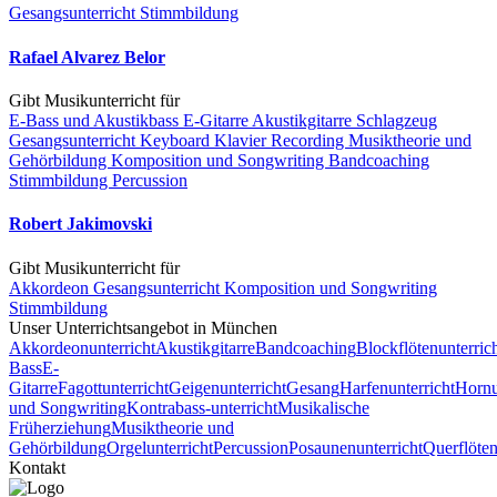
Gesangsunterricht
Stimmbildung
Rafael Alvarez Belor
Gibt Musikunterricht für
E-Bass und Akustikbass
E-Gitarre
Akustikgitarre
Schlagzeug
Gesangsunterricht
Keyboard
Klavier
Recording
Musiktheorie und
Gehörbildung
Komposition und Songwriting
Bandcoaching
Stimmbildung
Percussion
Robert Jakimovski
Gibt Musikunterricht für
Akkordeon
Gesangsunterricht
Komposition und Songwriting
Stimmbildung
Unser Unterrichts­angebot in München
Akkordeonunterricht
Akustikgitarre
Bandcoaching
Blockflötenunterric
Bass
E-
Gitarre
Fagottunterricht
Geigenunterricht
Gesang
Harfenunterricht
Hornu
und Songwriting
Kontrabass-unterricht
Musikalische
Früherziehung
Musiktheorie und
Gehörbildung
Orgelunterricht
Percussion
Posaunenunterricht
Querflöten
Kontakt