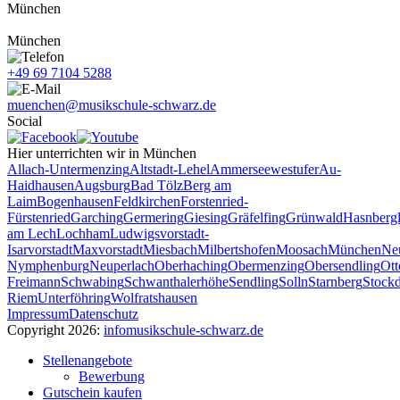
München
München
+49 69 7104 5288
muenchen@musikschule-schwarz.de
Social
Hier unterrichten wir in München
Allach-Untermenzing
Altstadt-Lehel
Ammerseewestufer
Au-
Haidhausen
Augsburg
Bad Tölz
Berg am
Laim
Bogenhausen
Feldkirchen
Forstenried-
Fürstenried
Garching
Germering
Giesing
Gräfelfing
Grünwald
Hasnberg
am Lech
Lochham
Ludwigsvorstadt-
Isarvorstadt
Maxvorstadt
Miesbach
Milbertshofen
Moosach
München
Ne
Nymphenburg
Neuperlach
Oberhaching
Obermenzing
Obersendling
Ott
Freimann
Schwabing
Schwanthalerhöhe
Sendling
Solln
Starnberg
Stockd
Riem
Unterföhring
Wolfratshausen
Impressum
Datenschutz
Copyright 2026:
info
musikschule-schwarz.de
Stellenangebote
Bewerbung
Gutschein kaufen