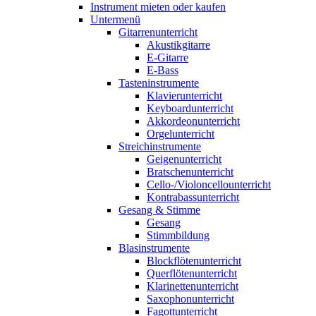
Instrument mieten oder kaufen
Untermenü
Gitarrenunterricht
Akustikgitarre
E-Gitarre
E-Bass
Tasteninstrumente
Klavierunterricht
Keyboardunterricht
Akkordeonunterricht
Orgelunterricht
Streichinstrumente
Geigenunterricht
Bratschenunterricht
Cello-/Violoncellounterricht
Kontrabassunterricht
Gesang & Stimme
Gesang
Stimmbildung
Blasinstrumente
Blockflötenunterricht
Querflötenunterricht
Klarinettenunterricht
Saxophonunterricht
Fagottunterricht