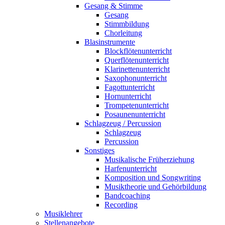
Gesang & Stimme
Gesang
Stimmbildung
Chorleitung
Blasinstrumente
Blockflötenunterricht
Querflötenunterricht
Klarinettenunterricht
Saxophonunterricht
Fagottunterricht
Hornunterricht
Trompetenunterricht
Posaunenunterricht
Schlagzeug / Percussion
Schlagzeug
Percussion
Sonstiges
Musikalische Früherziehung
Harfenunterricht
Komposition und Songwriting
Musiktheorie und Gehörbildung
Bandcoaching
Recording
Musiklehrer
Stellenangebote