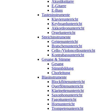
Akustikgitarre
E-Gitarre
E-Bass
Tasteninstrumente
Klavierunterricht
Keyboardunterricht
Akkordeonunterricht
Orgelunterricht
Streichinstrumente
Geigenunterricht
Bratschenunterricht
Cello-/Violoncellounterricht
Kontrabassunterricht
Gesang & Stimme
Gesang
Stimmbildung
Chorleitung
Blasinstrumente
Blockflötenunterricht
Querflötenunterricht
Klarinettenunterricht
Saxophonunterricht
Fagottunterricht
Hornunterricht
Trompetenunterricht