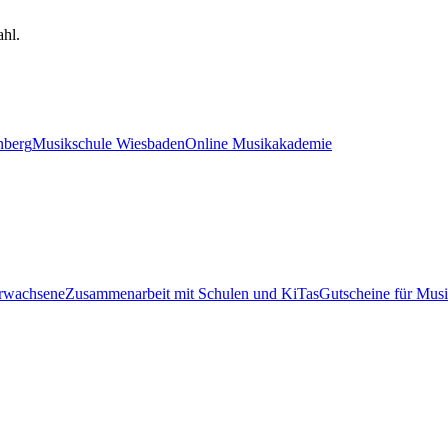
hl.
nberg
Musikschule Wiesbaden
Online Musikakademie
Erwachsene
Zusammenarbeit mit Schulen und KiTas
Gutscheine für Musi